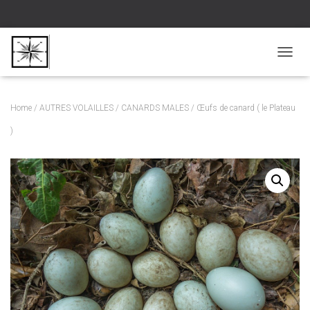
D
É
P
L
Home
/
AUTRES VOLAILLES
/
CANARDS MALES
/ Œufs de canard ( le Plateau
I
E
)
R
L
A
N
A
V
I
G
A
T
I
O
N