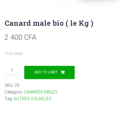
Canard male bio ( le Kg )
2 400
CFA
10 in stock
Canard
ADD TO CART
male
bio
SKU:
29
(
Category:
CANARDS MALES
le
Tag:
AUTRES VOLAILLES
Kg
)
quantity