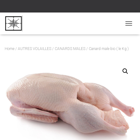
D
É
P
L
Home
/
AUTRES VOLAILLES
/
CANARDS MALES
/ Canard male bio ( le Kg )
I
E
R
L
A
N
A
V
I
G
A
T
I
O
N