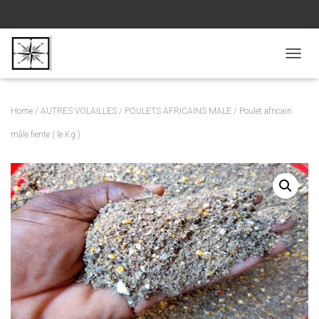
D
É
P
L
Home
/
AUTRES VOLAILLES
/
POULETS AFRICAINS MALE
/ Poulet africain
I
E
mâle fiente ( le Kg )
R
L
A
N
A
V
I
G
A
T
I
O
N