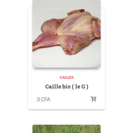
CAILLES
Caille bio ( le G )
3
CFA