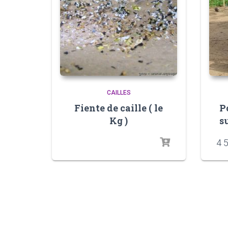
CAILLES
Fiente de caille ( le
P
Kg )
su
4 