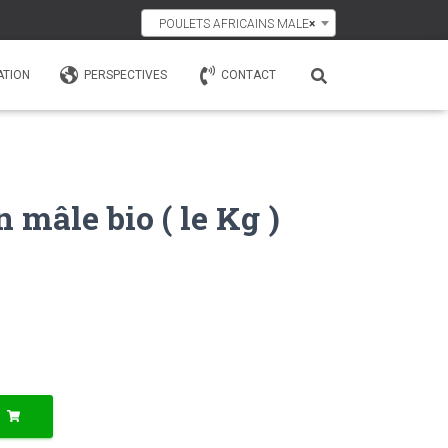
POULETS AFRICAINS MALE
×
ATION
PERSPECTIVES
CONTACT
n mâle bio ( le Kg )