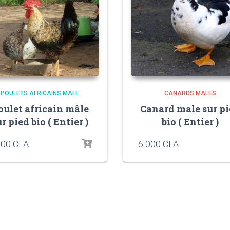
POULETS AFRICAINS MALE
CANARDS MALES
oulet africain mâle
Canard male sur p
r pied bio ( Entier )
bio ( Entier )
500
CFA
6 000
CFA