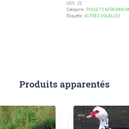
Poulet
UGS :
22
africain
Catégorie :
POULETS AFRICAINS 
mâle
Étiquette :
AUTRES VOLAILLES
bio
(
le
Kg
)
Produits apparentés