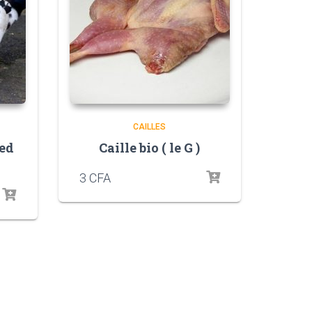
CAILLES
ied
Caille bio ( le G )
3
CFA