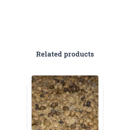
)
quantity
Related products