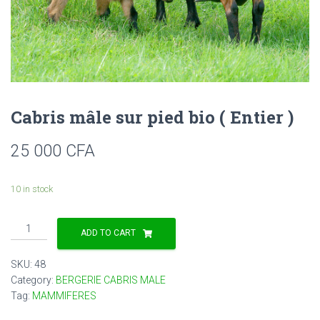
Cabris mâle sur pied bio ( Entier )
25 000
CFA
10 in stock
Cabris
ADD TO CART
mâle
sur
SKU:
48
pied
Category:
BERGERIE CABRIS MALE
bio
Tag:
MAMMIFERES
(
Entier