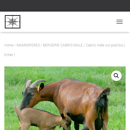
D
É
P
L
Home
/
MAMMIFERES
/
BERGERIE CABRIS MALE
/ Cabris mâle sur pied bio (
I
E
Entier )
R
L
A
N
A
V
I
G
A
T
I
O
N